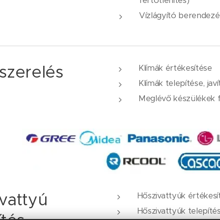
fertőtlenítés)
Vízlágyító berendezé
szerelés
Klímák értékesítése
Klímák telepítése, javí
Meglévő készülékek f
vattyú
Hőszivattyúk értékesí
Hőszivattyúk telepíté