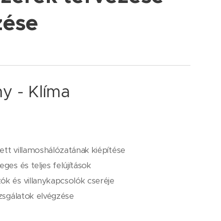
zése
ny - Klíma
ett villamoshálózatának kiépítése
ges és teljes felújítások
ók és villanykapcsolók cseréje
izsgálatok elvégzése