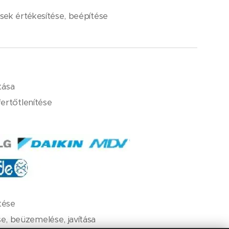
sek értékesítése, beépítése
tása
ertőtlenítése
tése
se, beüzemelése, javítása