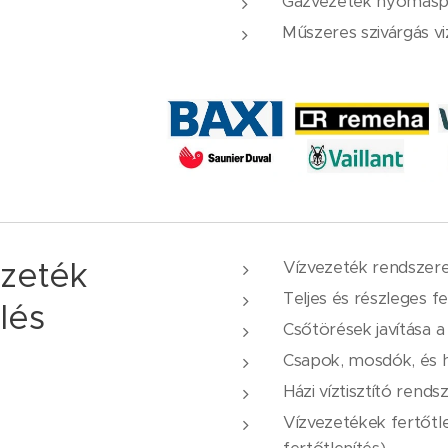
Gázvezeték nyomásp
Műszeres szivárgás vi
ezeték
Vízvezeték rendszere
Teljes és részleges fe
lés
Csőtörések javítása a
Csapok, mosdók, és h
Házi víztisztító rend
Vízvezetékek fertőtle