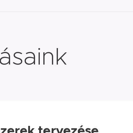
tásaink
zerek tervezése