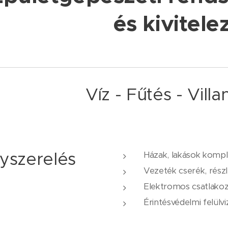
és kivitele
Víz - Fűtés - Villa
nyszerelés
Házak, lakások kompl
Vezeték cserék, részle
Elektromos csatlakoz
Érintésvédelmi felülv