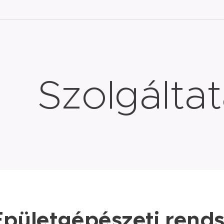
Szolgálta
pületgépészeti rends