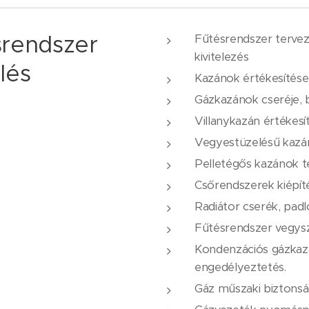
srendszer
Fűtésrendszer tervez
kivitelezés
lés
Kazánok értékesítése
Gázkazánok cseréje, b
Villanykazán értékesí
Vegyestüzelésű kazán
Pelletégős kazánok t
Csőrendszerek kiépít
Radiátor cserék, padl
Fűtésrendszer vegysze
Kondenzációs gázkaz
engedélyeztetés.
Gáz műszaki biztonság