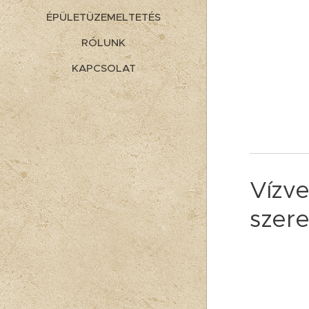
ÉPÜLETÜZEMELTETÉS
RÓLUNK
KAPCSOLAT
Vízv
szere