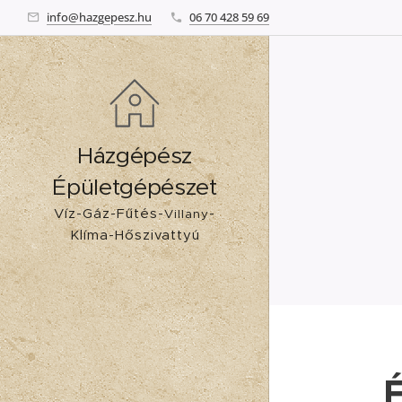
info@hazgepesz.hu
06 70 428 59 69
Házgépész
Épületgépészet
Víz-Gáz-Fűtés-
-
Villany
Klíma-Hőszivattyú
É