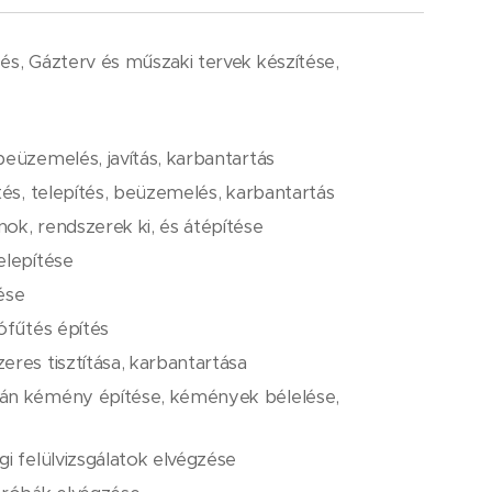
és, Gázterv és műszaki tervek készítése,
eüzemelés, javítás, karbantartás
tés, telepítés, beüzemelés, karbantartás
ok, rendszerek ki, és átépítése
elepítése
ése
ófűtés építés
res tisztítása, karbantartása
án kémény építése, kémények bélelése,
i felülvizsgálatok elvégzése