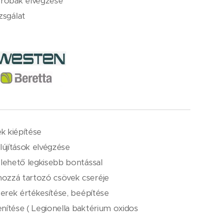
róbák elvégzése
zsgálat
k kiépítése
lújítások elvégzése
 lehető legkisebb bontással
ozzá tartozó csövek cseréje
szerek értékesítése, beépítése
nítése ( Legionella baktérium oxidos