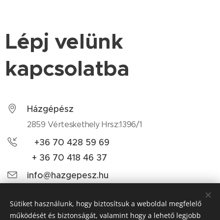
Lépj velünk
kapcsolatba
Házgépész
2859 Vérteskethely Hrsz:1396/1
+36 70 428 59 69
+ 36 70 418 46 37
info@hazgepesz.hu
Sütiket használunk, hogy biztosítsuk a weboldal megfelelő
működését és biztonságát, valamint hogy a lehető legjobb