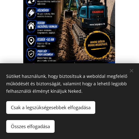
Sütiket használunk, hogy biztosítsuk a weboldal megfelelő
működését és biztonságát, valamint hogy a lehető legjobb
felhasználói élményt kínáljuk Neked.
Csak a legszükségesebbek elfogadása
Telefon: 70/428-5969 70/418-4637
Összes elfogadása
Az oldalt a
Webnode
működteti
Sütik